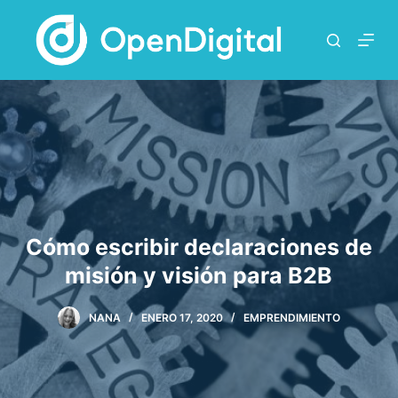
S
a
l
t
a
r
a
l
c
o
n
Cómo escribir declaraciones de
t
misión y visión para B2B
e
n
i
NANA
ENERO 17, 2020
EMPRENDIMIENTO
d
o