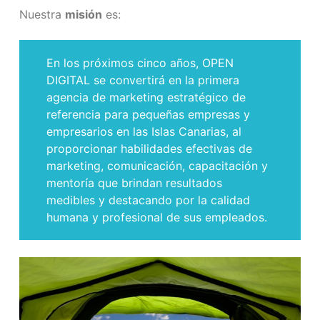
Nuestra
misión
es:
En los próximos cinco años, OPEN
DIGITAL se convertirá en la primera
agencia de marketing estratégico de
referencia para pequeñas empresas y
empresarios en las Islas Canarias, al
proporcionar habilidades efectivas de
marketing, comunicación, capacitación y
mentoría que brindan resultados
medibles y destacando por la calidad
humana y profesional de sus empleados.